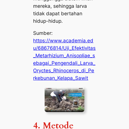
mereka, sehingga larva
tidak dapat bertahan
hidup-hidup.
Sumber:
https://www.academia.ed
u/68676814/Uji_Efektivitas
_Metarhizium_Anisopliae_s
ebagai_Pengendali_Larva_
Oryctes_Rhinoceros_di_Pe
rkebunan_Kelapa_Sawit
4. Metode