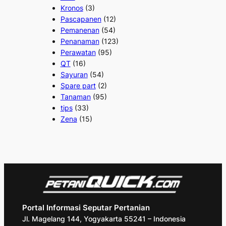
Kronos
(3)
Pascapanen
(12)
Pemanenan
(54)
Penanaman
(123)
Perawatan
(95)
QT
(16)
Sayuran
(54)
Spare part
(2)
Tanaman
(95)
tips
(33)
Zena
(15)
Portal Informasi Seputar Pertanian
Jl. Magelang 144, Yogyakarta 55241 – Indonesia