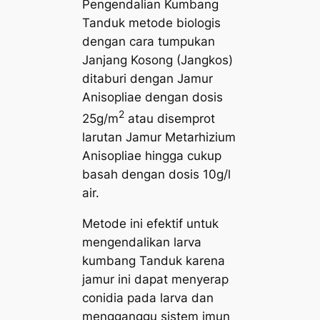
Pengendalian Kumbang
Tanduk metode biologis
dengan cara tumpukan
Janjang Kosong (Jangkos)
ditaburi dengan Jamur
Anisopliae
dengan dosis
2
25g/m
atau disemprot
larutan Jamur
Metarhizium
Anisopliae
hingga cukup
basah dengan dosis 10g/l
air.
Metode ini efektif untuk
mengendalikan larva
kumbang Tanduk karena
jamur ini dapat menyerap
conidia
pada larva dan
mengganggu sistem imun